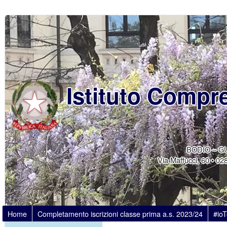
Istituto Compr
BODIO – G
Via Maffucci, 60 • 
Home
Completamento iscrizioni classe prima a.s. 2023/24
#io