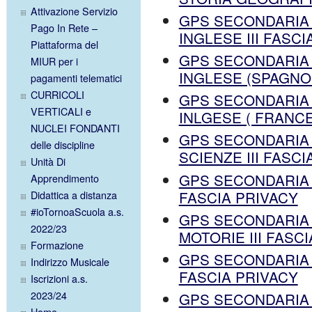
Attivazione Servizio
GPS SECONDARIA 
Pago In Rete –
INGLESE III FASCI
Piattaforma del
GPS SECONDARIA 
MIUR per i
INGLESE (SPAGNOL
pagamenti telematici
CURRICOLI
GPS SECONDARIA 
VERTICALI e
INLGESE ( FRANCE
NUCLEI FONDANTI
GPS SECONDARIA 
delle discipline
SCIENZE III FASCI
Unità Di
GPS SECONDARIA 
Apprendimento
FASCIA PRIVACY
Didattica a distanza
#ioTornoaScuola a.s.
GPS SECONDARIA 
2022/23
MOTORIE III FASC
Formazione
GPS SECONDARIA 
Indirizzo Musicale
FASCIA PRIVACY
Iscrizioni a.s.
2023/24
GPS SECONDARIA
Home