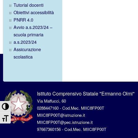
Tutorial docenti
Obiettivi accessibilità
PNRR 4.0
Avvio a.s.2023/24 –
scuola primaria
a.s.2023/24
Assicurazione
scolastica
Istituto Comprensivo Statale "Ermanno Olmi"
Via Maffucci, 60
Attiva/disattiva alto contrasto
0288447160 - Cod.Mec. MIIC8FP00T
MIIC8FP00T@istruzione.it
Attiva/disattiva dimensione testo
MIIC8FP00T@pec.istruzione.it
97667360156 - Cod.Mec. MIIC8FP00T