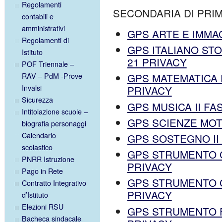
Regolamenti
SECONDARIA DI PRIM
contabili e
amministrativi
GPS ARTE E IMMAG
Regolamenti di
GPS ITALIANO STO
Istituto
21 PRIVACY
POF Triennale –
RAV – PdM -Prove
GPS MATEMATICA E
Invalsi
PRIVACY
Sicurezza
GPS MUSICA II FA
Intitolazione scuole –
GPS SCIENZE MOTO
biografia personaggi
Calendario
GPS SOSTEGNO II 
scolastico
GPS STRUMENTO CH
PNRR Istruzione
PRIVACY
Pago in Rete
GPS STRUMENTO CL
Contratto Integrativo
PRIVACY
d’Istituto
Elezioni RSU
GPS STRUMENTO FL
Bacheca sindacale