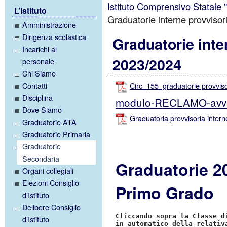
Istituto Comprensivo Statale
L’Istituto
Graduatorie interne provvisor
Amministrazione
Dirigenza scolastica
Graduatorie inte
Incarichi al
2023/2024
personale
Chi Siamo
Contatti
Circ_155_graduatorie provviso
Disciplina
modulo-RECLAMO-avver
Dove Siamo
Graduatoria provvisoria inter
Graduatorie ATA
Graduatorie Primaria
Graduatorie
Secondaria
Graduatorie 2
Organi collegiali
Elezioni Consiglio
Primo Grado
d’Istituto
Delibere Consiglio
Cliccando sopra la Classe d
d’Istituto
in automatico della relativ