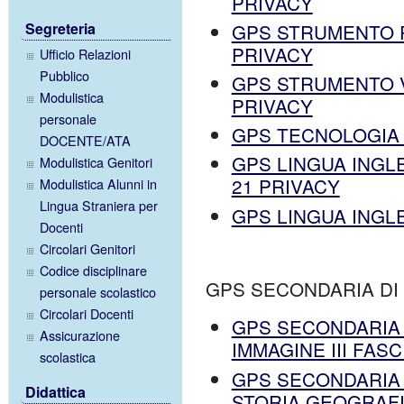
PRIVACY
GPS STRUMENTO P
Segreteria
PRIVACY
Ufficio Relazioni
Pubblico
GPS STRUMENTO VI
Modulistica
PRIVACY
personale
GPS TECNOLOGIA I
DOCENTE/ATA
GPS LINGUA INGLE
Modulistica Genitori
21 PRIVACY
Modulistica Alunni in
Lingua Straniera per
GPS LINGUA INGLE
Docenti
Circolari Genitori
Codice disciplinare
GPS SECONDARIA DI 
personale scolastico
Circolari Docenti
GPS SECONDARIA 
Assicurazione
IMMAGINE III FAS
scolastica
GPS SECONDARIA 
Didattica
STORIA GEOGRAFIA