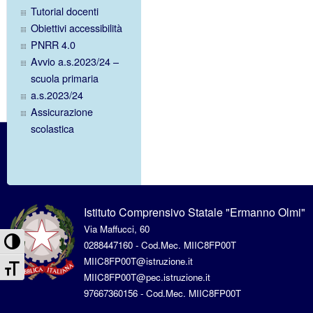
Tutorial docenti
Obiettivi accessibilità
PNRR 4.0
Avvio a.s.2023/24 –
scuola primaria
a.s.2023/24
Assicurazione
scolastica
Istituto Comprensivo Statale "Ermanno Olmi"
Via Maffucci, 60
Attiva/disattiva alto contrasto
0288447160 - Cod.Mec. MIIC8FP00T
MIIC8FP00T@istruzione.it
Attiva/disattiva dimensione testo
MIIC8FP00T@pec.istruzione.it
97667360156 - Cod.Mec. MIIC8FP00T