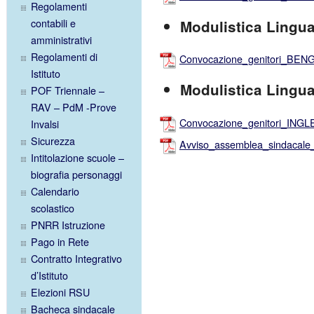
Regolamenti
contabili e
Modulistica Lingu
amministrativi
Regolamenti di
Convocazione_genitori_BEN
Istituto
Modulistica Lingua
POF Triennale –
RAV – PdM -Prove
Convocazione_genitori_ING
Invalsi
Sicurezza
Avviso_assemblea_sindacal
Intitolazione scuole –
biografia personaggi
Calendario
scolastico
PNRR Istruzione
Pago in Rete
Contratto Integrativo
d’Istituto
Elezioni RSU
Bacheca sindacale