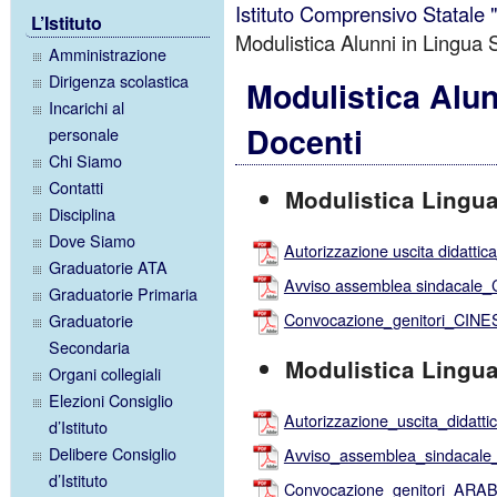
Istituto Comprensivo Statale
L’Istituto
Modulistica Alunni in Lingua 
Amministrazione
Dirigenza scolastica
Modulistica Alun
Incarichi al
Docenti
personale
Chi Siamo
Contatti
Modulistica Lingu
Disciplina
Dove Siamo
Autorizzazione uscita didatt
Graduatorie ATA
Avviso assemblea sindacale
Graduatorie Primaria
Convocazione_genitori_CIN
Graduatorie
Secondaria
Modulistica Lingu
Organi collegiali
Elezioni Consiglio
Autorizzazione_uscita_didat
d’Istituto
Delibere Consiglio
Avviso_assemblea_sindaca
d’Istituto
Convocazione_genitori_ARA