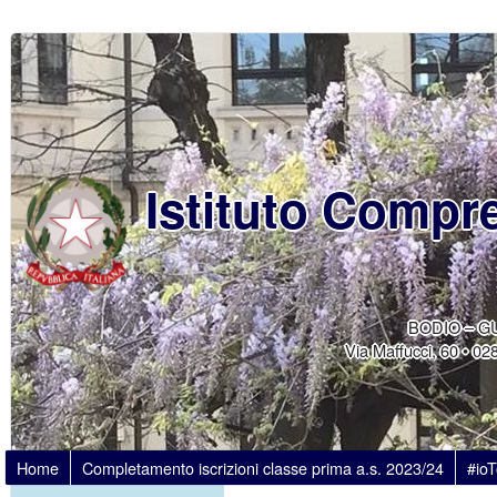
Istituto Compr
BODIO – G
Via Maffucci, 60 • 
Home
Completamento iscrizioni classe prima a.s. 2023/24
#io