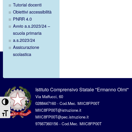
Tutorial docenti
Obiettivi accessibilità
PNRR 4.0
Avvio a.s.2023/24 –
scuola primaria
a.s.2023/24
Assicurazione
scolastica
Istituto Comprensivo Statale "Ermanno Olmi"
Via Maffucci, 60
Attiva/disattiva alto contrasto
0288447160 - Cod.Mec. MIIC8FP00T
MIIC8FP00T@istruzione.it
Attiva/disattiva dimensione testo
MIIC8FP00T@pec.istruzione.it
97667360156 - Cod.Mec. MIIC8FP00T