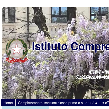
Istituto Compr
BODIO – G
Via Maffucci, 60 • 
Home
Completamento iscrizioni classe prima a.s. 2023/24
#io