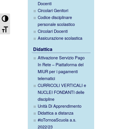
Docenti
Circolari Genitori
Attiva/disattiva alto contrasto
Codice disciplinare
personale scolastico
Attiva/disattiva dimensione testo
Circolari Docenti
Assicurazione scolastica
Didattica
Attivazione Servizio Pago
In Rete – Piattaforma del
MIUR per i pagamenti
telematici
CURRICOLI VERTICALI e
NUCLEI FONDANTI delle
discipline
Unità Di Apprendimento
Didattica a distanza
#ioTornoaScuola a.s.
2022/23