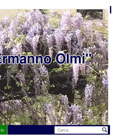
"Ermanno Olmi"
T
 in