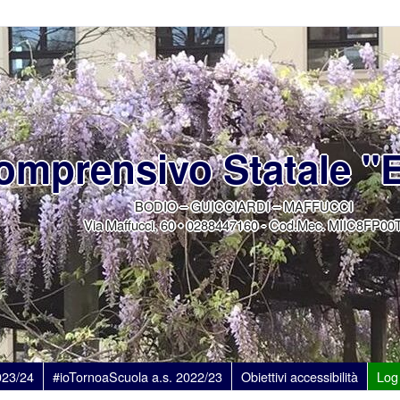
Comprensivo Statale 
BODIO – GUICCIARDI – MAFFUCCI
Via Maffucci, 60 • 0288447160 - Cod.Mec. MIIC8FP00
023/24
#ioTornoaScuola a.s. 2022/23
Obiettivi accessibilità
Log